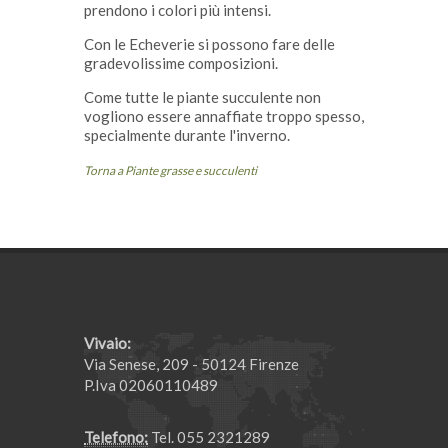
prendono i colori più intensi.
Con le Echeverie si possono fare delle
gradevolissime composizioni.
Come tutte le piante succulente non
vogliono essere annaffiate troppo spesso,
specialmente durante l'inverno.
Torna a Piante grasse e succulenti
Vivaio:
Via Senese, 209 - 50124 Firenze
P.Iva 02060110489
Telefono:
Tel. 055 2321289