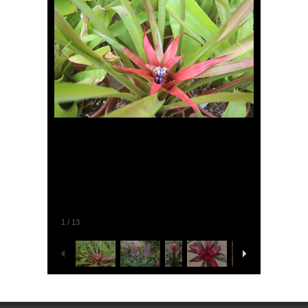
1
/
13