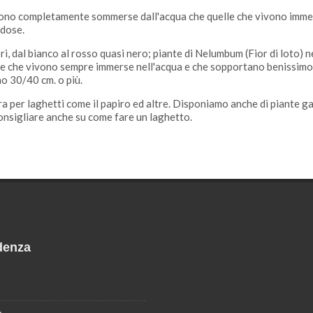
ivono completamente sommerse dall'acqua che quelle che vivono immer
udose.
i, dal bianco al rosso quasi nero; piante di Nelumbum (Fior di loto) n
e che vivono sempre immerse nell'acqua e che sopportano benissimo i
o 30/40 cm. o più.
 per laghetti come il papiro ed altre. Disponiamo anche di piante gal
 consigliare anche su come fare un laghetto.
denza