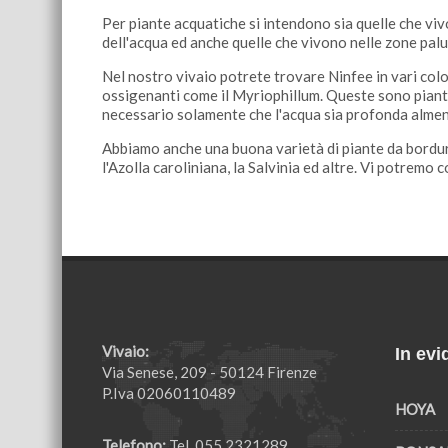
Per piante acquatiche si intendono sia quelle che v
dell'acqua ed anche quelle che vivono nelle zone pal
Nel nostro vivaio potrete trovare Ninfee in vari color
ossigenanti come il Myriophillum. Queste sono piant
necessario solamente che l'acqua sia profonda almen
Abbiamo anche una buona varietà di piante da bordura
l'Azolla caroliniana, la Salvinia ed altre. Vi potremo
Vivaio:
In evi
Via Senese, 209 - 50124 Firenze
P.Iva 02060110489
HOYA
Telefono:
Tel. 055 2321289